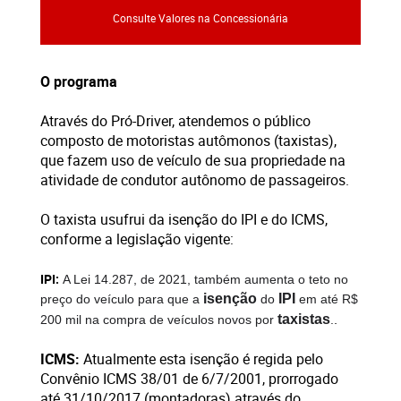
Consulte Valores na Concessionária
O programa
Através do Pró-Driver, atendemos o público
composto de motoristas autômonos (taxistas),
que fazem uso de veículo de sua propriedade na
atividade de condutor autônomo de passageiros.
O taxista usufrui da isenção do IPI e do ICMS,
conforme a legislação vigente:
IPI:
A Lei 14.287, de 2021, também aumenta o teto no
isenção
IPI
preço do veículo para que a
do
em até R$
.
taxistas
200 mil na compra de veículos novos por
.
ICMS:
Atualmente esta isenção é regida pelo
Convênio ICMS 38/01 de 6/7/2001, prorrogado
até 31/10/2017 (montadoras) através do